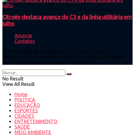
Citroën destaca avanço do C3 e da linha utilitária em
julho
Anuncie
Contatos
Direitos autorais © 2023 Extra1 - A Extra1 não é
responsável pelo conteúdo de sites externos. Leia sobre
nossa abordagem à vinculação externa.
No Result
View All Result
Home
POLÍTICA
EDUCAÇÃO
ESPORTES
CIDADES
ENTRETENIMENTO
SAÚDE
MEIO AMBIENTE