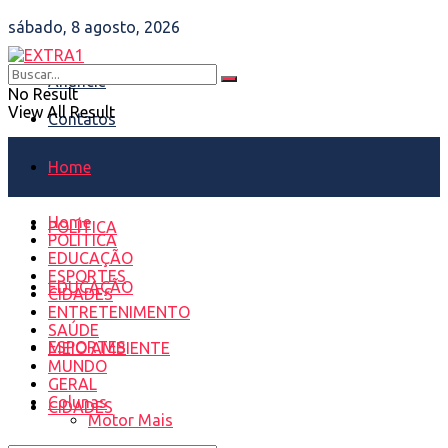
sábado, 8 agosto, 2026
Anuncie
No Result
View All Result
Contatos
Home
Home
POLÍTICA
POLÍTICA
EDUCAÇÃO
ESPORTES
EDUCAÇÃO
CIDADES
ENTRETENIMENTO
SAÚDE
ESPORTES
MEIO AMBIENTE
MUNDO
GERAL
Colunas
CIDADES
Motor Mais