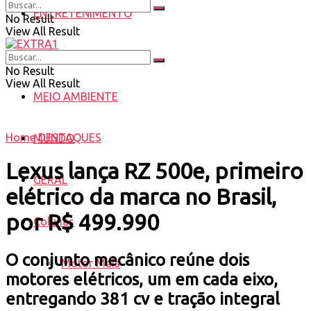
ENTRETENIMENTO
No Result
View All Result
SAÚDE
No Result
View All Result
MEIO AMBIENTE
Home
DESTAQUES
MUNDO
Lexus lança RZ 500e, primeiro
GERAL
elétrico da marca no Brasil,
por R$ 499.990
Colunas
O conjunto mecânico reúne dois
Motor Mais
motores elétricos, um em cada eixo,
entregando 381 cv e tração integral