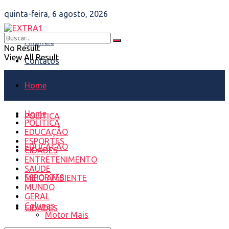
quinta-feira, 6 agosto, 2026
Anuncie
No Result
View All Result
Contatos
Home
Home
POLÍTICA
POLÍTICA
EDUCAÇÃO
ESPORTES
EDUCAÇÃO
CIDADES
ENTRETENIMENTO
SAÚDE
ESPORTES
MEIO AMBIENTE
MUNDO
GERAL
Colunas
CIDADES
Motor Mais