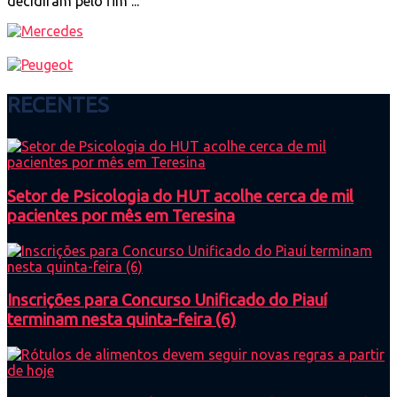
decidiram pelo fim ...
RECENTES
Setor de Psicologia do HUT acolhe cerca de mil
pacientes por mês em Teresina
Inscrições para Concurso Unificado do Piauí
terminam nesta quinta-feira (6)