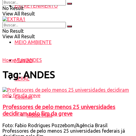
ENTRETENIMENTO
No Result
View All Result
SAÚDE
No Result
View All Result
MEIO AMBIENTE
Home
Tag
ANDES
MUNDO
Tag:
ANDES
GERAL
Colunas
Professores de pelo menos 25 universidades
decidiram pelo fim da greve
Motor Mais
Foto: Fabio Rodrigues Pozzebom/Agência Brasil
Professores de pelo menos 25 universidades federais já