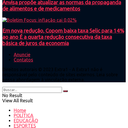
Anvisa propõe atualizar as normas da propaganda
de alimentos e de medicamentos
Em nova redução, Copom baixa taxa Selic para 14%
ao ano É a quarta redução consecutiva da taxa
básica de juros da economia
Anuncie
Contatos
Direitos autorais © 2023 Extra1 - A Extra1 não é
responsável pelo conteúdo de sites externos. Leia sobre
nossa abordagem à vinculação externa.
No Result
View All Result
Home
POLÍTICA
EDUCAÇÃO
ESPORTES