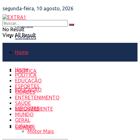
segunda-feira, 10 agosto, 2026
Anuncie
No Result
View All Result
Contatos
Home
Home
POLÍTICA
POLÍTICA
EDUCAÇÃO
ESPORTES
EDUCAÇÃO
CIDADES
ENTRETENIMENTO
SAÚDE
ESPORTES
MEIO AMBIENTE
MUNDO
GERAL
Colunas
CIDADES
Motor Mais