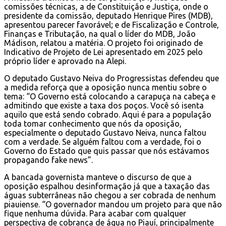
comissões técnicas, a de Constituição e Justiça, onde o
presidente da comissão, deputado Henrique Pires (MDB),
apresentou parecer favorável; e de Fiscalização e Controle,
Finanças e Tributação, na qual o líder do MDB, João
Mádison, relatou a matéria. O projeto foi originado de
Indicativo de Projeto de Lei apresentado em 2025 pelo
próprio líder e aprovado na Alepi.
O deputado Gustavo Neiva do Progressistas defendeu que
a medida reforça que a oposição nunca mentiu sobre o
tema: “O Governo está colocando a carapuça na cabeça e
admitindo que existe a taxa dos poços. Você só isenta
aquilo que está sendo cobrado. Aqui é para a população
toda tomar conhecimento que nós da oposição,
especialmente o deputado Gustavo Neiva, nunca faltou
com a verdade. Se alguém faltou com a verdade, foi o
Governo do Estado que quis passar que nós estávamos
propagando fake news”.
A bancada governista manteve o discurso de que a
oposição espalhou desinformação já que a taxação das
águas subterrâneas não chegou a ser cobrada de nenhum
piauiense. “O governador mandou um projeto para que não
fique nenhuma dúvida. Para acabar com qualquer
perspectiva de cobrança de água no Piauí, principalmente