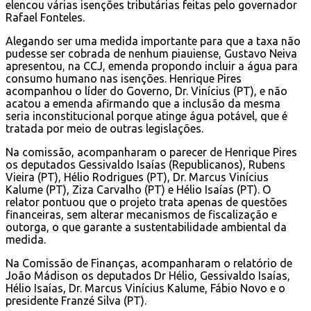
elencou várias isenções tributárias feitas pelo governador
Rafael Fonteles.
Alegando ser uma medida importante para que a taxa não
pudesse ser cobrada de nenhum piauiense, Gustavo Neiva
apresentou, na CCJ, emenda propondo incluir a água para
consumo humano nas isenções. Henrique Pires
acompanhou o líder do Governo, Dr. Vinícius (PT), e não
acatou a emenda afirmando que a inclusão da mesma
seria inconstitucional porque atinge água potável, que é
tratada por meio de outras legislações.
Na comissão, acompanharam o parecer de Henrique Pires
os deputados Gessivaldo Isaías (Republicanos), Rubens
Vieira (PT), Hélio Rodrigues (PT), Dr. Marcus Vinícius
Kalume (PT), Ziza Carvalho (PT) e Hélio Isaías (PT). O
relator pontuou que o projeto trata apenas de questões
financeiras, sem alterar mecanismos de fiscalização e
outorga, o que garante a sustentabilidade ambiental da
medida.
Na Comissão de Finanças, acompanharam o relatório de
João Mádison os deputados Dr Hélio, Gessivaldo Isaías,
Hélio Isaías, Dr. Marcus Vinícius Kalume, Fábio Novo e o
presidente Franzé Silva (PT).