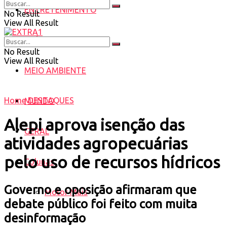
ENTRETENIMENTO
No Result
View All Result
SAÚDE
No Result
View All Result
MEIO AMBIENTE
Home
DESTAQUES
MUNDO
Alepi aprova isenção das
GERAL
atividades agropecuárias
pelo uso de recursos hídricos
Colunas
Governo e oposição afirmaram que
Motor Mais
debate público foi feito com muita
desinformação