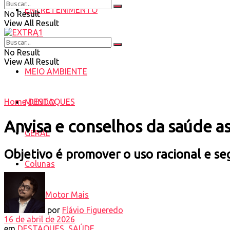
ENTRETENIMENTO
No Result
View All Result
SAÚDE
No Result
View All Result
MEIO AMBIENTE
Home
DESTAQUES
MUNDO
Anvisa e conselhos da saúde 
GERAL
Objetivo é promover o uso racional e 
Colunas
Motor Mais
por
Flávio Figueredo
16 de abril de 2026
em
DESTAQUES
,
SAÚDE