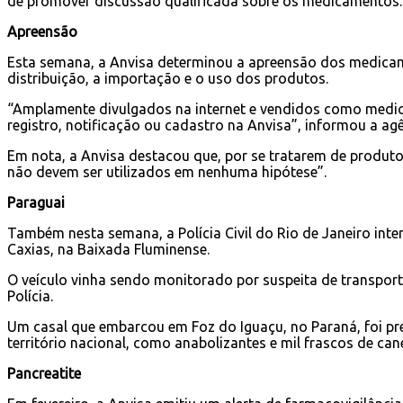
de promover discussão qualificada sobre os medicamentos.
Apreensão
Esta semana, a Anvisa determinou a apreensão dos medicame
distribuição, a importação e o uso dos produtos.
“Amplamente divulgados na internet e vendidos como medi
registro, notificação ou cadastro na Anvisa”, informou a agê
Em nota, a Anvisa destacou que, por se tratarem de produto
não devem ser utilizados em nenhuma hipótese”.
Paraguai
Também nesta semana, a Polícia Civil do Rio de Janeiro in
Caxias, na Baixada Fluminense.
O veículo vinha sendo monitorado por suspeita de transpor
Polícia.
Um casal que embarcou em Foz do Iguaçu, no Paraná, foi pr
território nacional, como anabolizantes e mil frascos de ca
Pancreatite