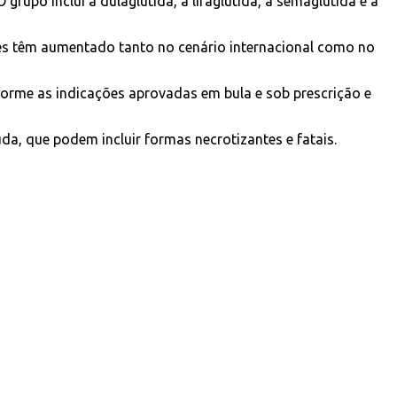
rupo inclui a dulaglutida, a liraglutida, a semaglutida e a
ões têm aumentado tanto no cenário internacional como no
rme as indicações aprovadas em bula e sob prescrição e
a, que podem incluir formas necrotizantes e fatais.