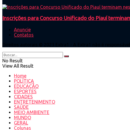
Inscrições para Concurso Unificado do Piauí terminam
Anuncie
Contatos
Direitos autorais © 2023 Extra1 - A Extra1 não é responsáve
No Result
View All Result
Home
POLÍTICA
EDUCAÇÃO
ESPORTES
CIDADES
ENTRETENIMENTO
SAÚDE
MEIO AMBIENTE
MUNDO
GERAL
Colunas