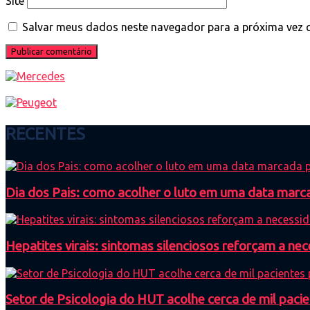
Site
Salvar meus dados neste navegador para a próxima vez 
RECENTES
Dia dos Pais: como acolher o luto em uma data mar
Hepatites virais: sintomas silenciosos reforçam a n
Setor de Psicologia do HUT acolhe cerca de mil paci