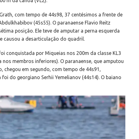
00 m da canoa (VL2).
cGrath, com tempo de 44s98, 37 centésimos a frente de
Abdulkhabibov (45s55). O paranaense Flavio Reitz
étima posição. Ele teve de amputar a perna esquerda
e causou a desarticulação do quadril.
foi conquistada por Miqueias nos 200m da classe KL3
a nos membros inferiores). O paranaense, que amputou
to, chegou em segundo, com tempo de 44s91,
 foi do georgiano Serhii Yemelianov (44s14). O baiano