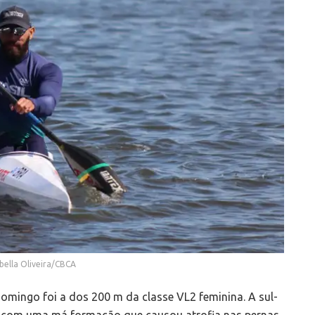
abella Oliveira/CBCA
domingo foi a dos 200 m da classe VL2 feminina. A sul-
 com uma má formação que causou atrofia nas pernas,