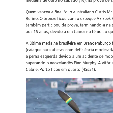
medalha de ouro no sábado (16), na prova de 2
Quem venceu a final foi o australiano Curtis M
Rufino. O bronze ficou com o uzbeque Azizbek 
também participou da prova, terminando-a na s
aos 15 anos, devido a um tumor no fêmur, o qu
A última medalha brasileira em Brandemburgo 
(caiaque para atletas com deficiência moderad
a perna esquerda devido a um acidente de mo
superando o neozelandês Finn Murphy. A vitória
Gabriel Porto ficou em quarto (45s51).