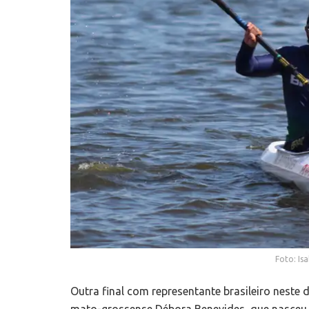
Foto: Is
Outra final com representante brasileiro neste 
mato-grossense Débora Benevides, que nasceu