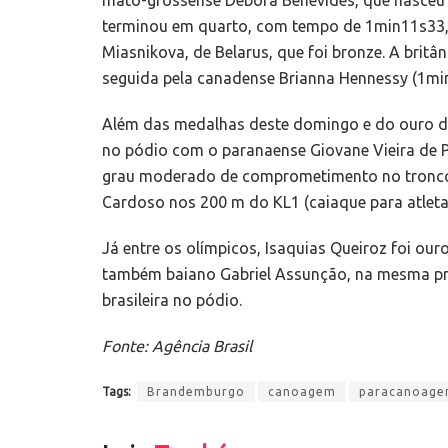
terminou em quarto, com tempo de 1min11s33,
Miasnikova, de Belarus, que foi bronze. A brit
seguida pela canadense Brianna Hennessy (1mi
Além das medalhas deste domingo e do ouro de
no pódio com o paranaense Giovane Vieira de P
grau moderado de comprometimento no tronco e 
Cardoso nos 200 m do KL1 (caiaque para atletas
Já entre os olímpicos, Isaquias Queiroz foi our
também baiano Gabriel Assunção, na mesma pro
brasileira no pódio.
Fonte: Agência Brasil
Tags:
Brandemburgo
canoagem
paracanoag