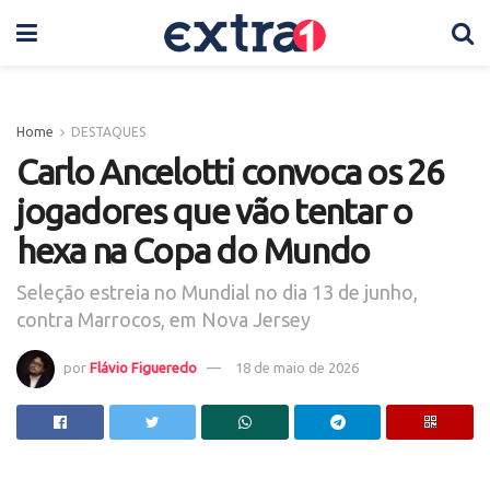
Home
DESTAQUES
Carlo Ancelotti convoca os 26
jogadores que vão tentar o
hexa na Copa do Mundo
Seleção estreia no Mundial no dia 13 de junho,
contra Marrocos, em Nova Jersey
por
Flávio Figueredo
18 de maio de 2026