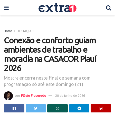
Home
DESTAQUES
Conexão e conforto guiam
ambientes de trabalho e
moradia na CASACOR Piauí
2026
Mostra encerra neste final de semana com
programação só até este domingo (21)
por
Flávio Figueredo
20 de junho de 2026