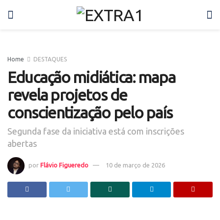
Home
DESTAQUES
Educação midiática: mapa
revela projetos de
conscientização pelo país
Segunda fase da iniciativa está com inscrições
abertas
por
Flávio Figueredo
10 de março de 2026