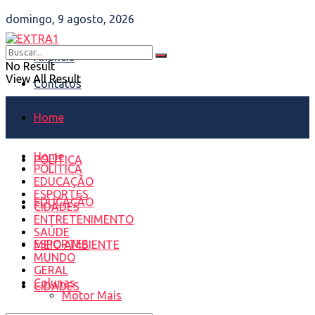
domingo, 9 agosto, 2026
Anuncie
No Result
View All Result
Contatos
Home
Home
POLÍTICA
POLÍTICA
EDUCAÇÃO
ESPORTES
EDUCAÇÃO
CIDADES
ENTRETENIMENTO
SAÚDE
ESPORTES
MEIO AMBIENTE
MUNDO
GERAL
Colunas
CIDADES
Motor Mais