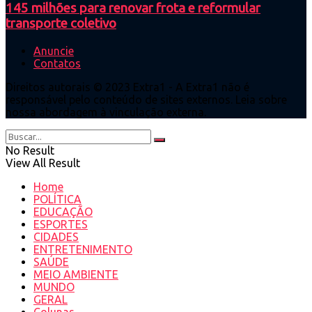
145 milhões para renovar frota e reformular
transporte coletivo
Anuncie
Contatos
Direitos autorais © 2023 Extra1 - A Extra1 não é
responsável pelo conteúdo de sites externos. Leia sobre
nossa abordagem à vinculação externa.
No Result
View All Result
Home
POLÍTICA
EDUCAÇÃO
ESPORTES
CIDADES
ENTRETENIMENTO
SAÚDE
MEIO AMBIENTE
MUNDO
GERAL
Colunas