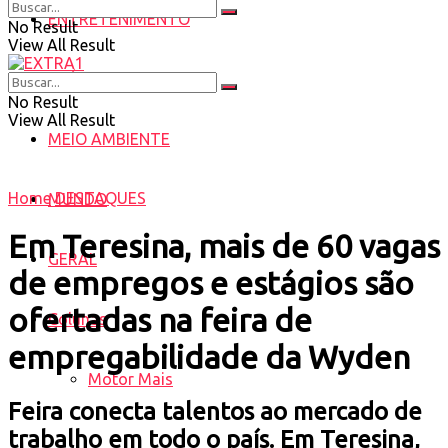
ENTRETENIMENTO
No Result
View All Result
SAÚDE
No Result
View All Result
MEIO AMBIENTE
Home
DESTAQUES
MUNDO
Em Teresina, mais de 60 vagas
GERAL
de empregos e estágios são
ofertadas na feira de
Colunas
empregabilidade da Wyden
Motor Mais
Feira conecta talentos ao mercado de
trabalho em todo o país. Em Teresina,