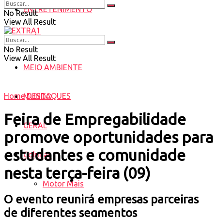
ENTRETENIMENTO
No Result
View All Result
SAÚDE
No Result
View All Result
MEIO AMBIENTE
Home
DESTAQUES
MUNDO
Feira de Empregabilidade
GERAL
promove oportunidades para
estudantes e comunidade
Colunas
nesta terça-feira (09)
Motor Mais
O evento reunirá empresas parceiras
de diferentes segmentos