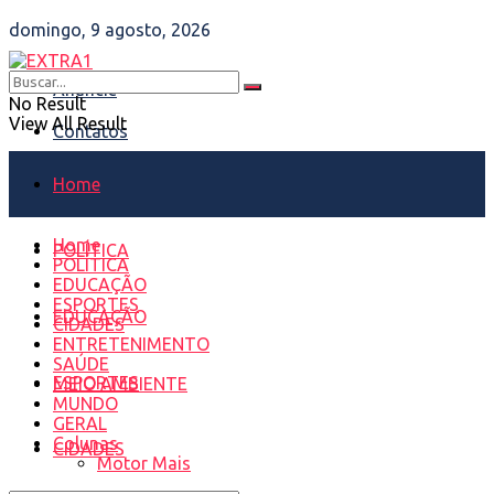
domingo, 9 agosto, 2026
Anuncie
No Result
View All Result
Contatos
Home
Home
POLÍTICA
POLÍTICA
EDUCAÇÃO
ESPORTES
EDUCAÇÃO
CIDADES
ENTRETENIMENTO
SAÚDE
ESPORTES
MEIO AMBIENTE
MUNDO
GERAL
Colunas
CIDADES
Motor Mais