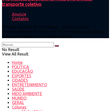
transporte coletivo
Anuncie
Contatos
Direitos autorais © 2023 Extra1 - A Extra1 não é
responsável pelo conteúdo de sites externos. Leia sobre
nossa abordagem à vinculação externa.
No Result
View All Result
Home
POLÍTICA
EDUCAÇÃO
ESPORTES
CIDADES
ENTRETENIMENTO
SAÚDE
MEIO AMBIENTE
MUNDO
GERAL
Colunas