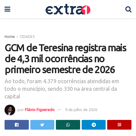
Home
CIDADES
GCM de Teresina registra mais
de 4,3 mil ocorrências no
primeiro semestre de 2026
Ao todo, foram 4.379 ocorrências atendidas em
todo o município, sendo 330 na área central da
capital
por
Flávio Figueredo
9 de julho de 2026