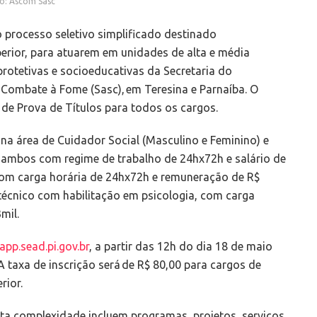
o: Ascom Sasc
o processo seletivo simplificado destinado
perior, para atuarem em unidades de alta e média
rotetivas e socioeducativas da Secretaria do
e Combate à Fome (Sasc), em Teresina e Parnaíba. O
 de Prova de Títulos para todos os cargos.
na área de Cuidador Social (Masculino e Feminino) e
 ambos com regime de trabalho de 24hx72h e salário de
com carga horária de 24hx72h e remuneração de R$
técnico com habilitação em psicologia, com carga
mil.
/app.sead.pi.gov.br
, a partir das 12h do dia 18 de maio
A taxa de inscrição será de R$ 80,00 para cargos de
rior.
lta complexidade incluem programas, projetos, serviços