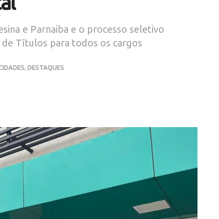
al
sina e Parnaiba e o processo seletivo
 de Títulos para todos os cargos
CIDADES
,
DESTAQUES