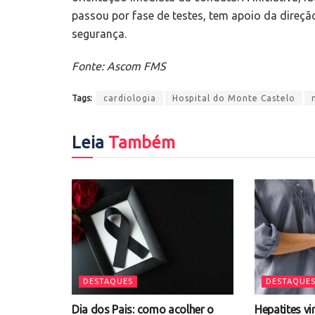
passou por fase de testes, tem apoio da direçã
segurança.
Fonte: Ascom FMS
Tags:
cardiologia
Hospital do Monte Castelo
Leia
Também
DESTAQUES
DESTAQUE
Dia dos Pais: como acolher o
Hepatites vi