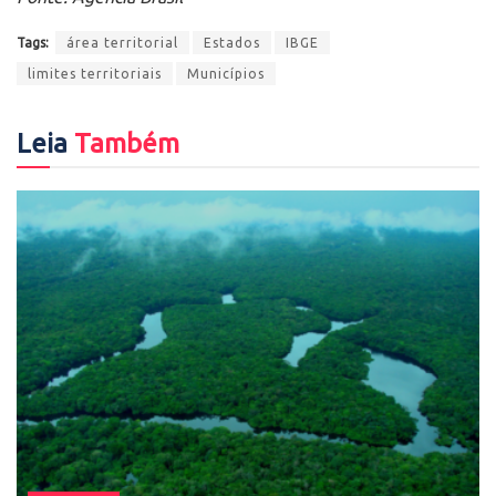
Tags:
área territorial
Estados
IBGE
limites territoriais
Municípios
Leia
Também