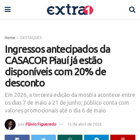
Home
DESTAQUES
Ingressos antecipados da
CASACOR Piauí já estão
disponíveis com 20% de
desconto
Em 2026, a terceira edição da mostra acontece entre
os dias 7 de maio a 21 de junho; público conta com
valores promocionais até o dia 6 de maio
por
Flávio Figueredo
15 de abril de 2026