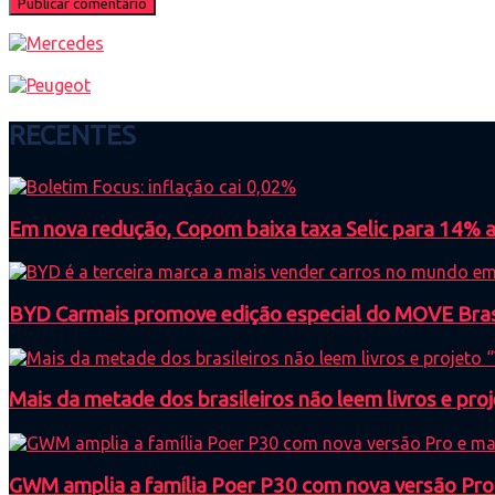
RECENTES
Em nova redução, Copom baixa taxa Selic para 14% ao
BYD Carmais promove edição especial do MOVE Brasil
Mais da metade dos brasileiros não leem livros e proj
GWM amplia a família Poer P30 com nova versão Pro