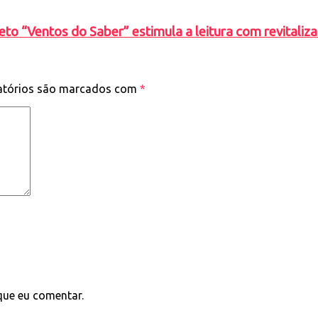
eto “Ventos do Saber” estimula a leitura com revitaliza
atórios são marcados com
*
que eu comentar.