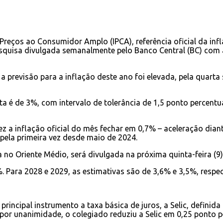
Preços ao Consumidor Amplo (IPCA), referência oficial da inf
squisa divulgada semanalmente pelo Banco Central (BC) com a 
a previsão para a inflação deste ano foi elevada, pela quar
é de 3%, com intervalo de tolerância de 1,5 ponto percentual 
ez a inflação oficial do mês fechar em 0,7% – aceleração dian
ela primeira vez desde maio de 2024.
o Oriente Médio, será divulgada na próxima quinta-feira (9) pe
. Para 2028 e 2029, as estimativas são de 3,6% e 3,5%, respe
principal instrumento a taxa básica de juros, a Selic, defini
r unanimidade, o colegiado reduziu a Selic em 0,25 ponto per