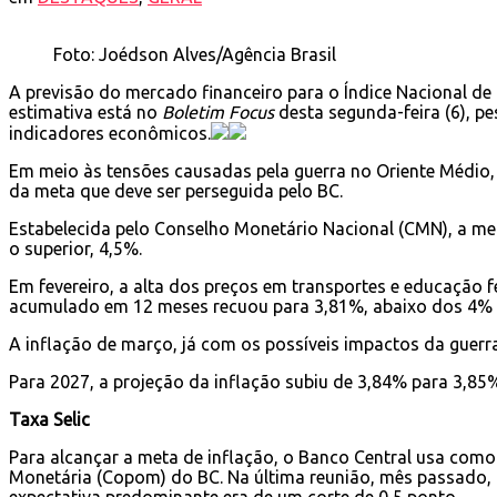
Foto: Joédson Alves/Agência Brasil
A previsão do mercado financeiro para o Índice Nacional de 
estimativa está no
Boletim Focus
desta segunda-feira (6), pe
indicadores econômicos.
Em meio às tensões causadas pela guerra no Oriente Médio, 
da meta que deve ser perseguida pelo BC.
Estabelecida pelo Conselho Monetário Nacional (CMN), a meta 
o superior, 4,5%.
Em fevereiro, a alta dos preços em transportes e educação f
acumulado em 12 meses recuou para 3,81%, abaixo dos 4% p
A inflação de março, já com os possíveis impactos da guerra n
Para 2027, a projeção da inflação subiu de 3,84% para 3,85%
Taxa Selic
Para alcançar a meta de inflação, o Banco Central usa como 
Monetária (Copom) do BC. Na última reunião, mês passado, po
expectativa predominante era de um corte de 0,5 ponto.