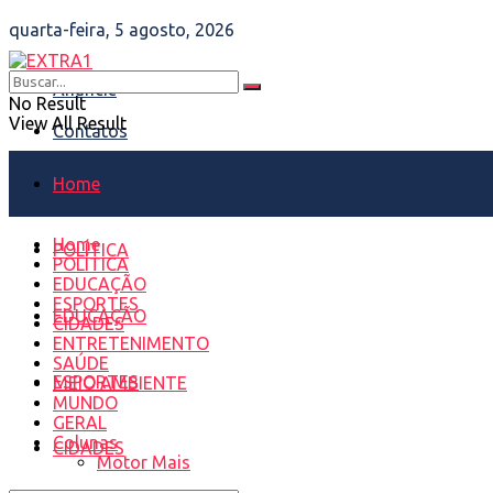
quarta-feira, 5 agosto, 2026
Anuncie
No Result
View All Result
Contatos
Home
Home
POLÍTICA
POLÍTICA
EDUCAÇÃO
ESPORTES
EDUCAÇÃO
CIDADES
ENTRETENIMENTO
SAÚDE
ESPORTES
MEIO AMBIENTE
MUNDO
GERAL
Colunas
CIDADES
Motor Mais