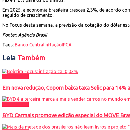
Em 2025, a economia brasileira cresceu 2,3%, de acordo co
seguido de crescimento.
No Focus desta semana, a previsão da cotação do dólar está
Fonte:: Agência Brasil
Tags:
Banco Central
Inflação
IPCA
Leia
Também
DESTAQUES
Em nova redução, Copom baixa taxa Selic para 14% ao
DESTAQUES
BYD Carmais promove edição especial do MOVE Brasil