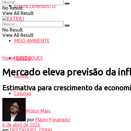
ENTRETENIMENTO
No Result
View All Result
SAÚDE
No Result
View All Result
MEIO AMBIENTE
Home
DESTAQUES
MUNDO
Mercado eleva previsão da inf
GERAL
Estimativa para crescimento da econom
Colunas
Motor Mais
por
Flávio Figueredo
6 de abril de 2026
em
DESTAQUES
,
GERAL