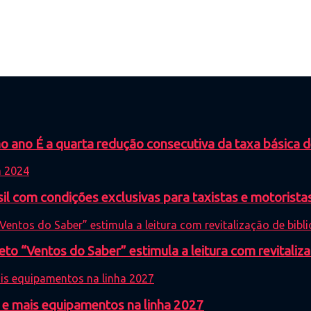
 ano É a quarta redução consecutiva da taxa básica 
 com condições exclusivas para taxistas e motoristas
eto “Ventos do Saber” estimula a leitura com revitaliza
 e mais equipamentos na linha 2027