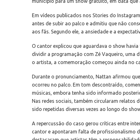
município para um show gratuito, em data que 
Em vídeos publicados nos Stories do Instagram
antes de subir ao palco e admitiu que não co
aos fãs. Segundo ele, a ansiedade e a expectat
O cantor explicou que aguardava o show havia 
dividir a programação com Zé Vaqueiro, uma d
o artista, a comemoração começou ainda no ca
Durante o pronunciamento, Nattan afirmou que
ocorreu no palco. Em tom descontraído, comen
músicas, embora tenha sido informado posteri
Nas redes sociais, também circularam relatos
sido repetidas diversas vezes ao longo do show
A repercussão do caso gerou críticas entre int
cantor e apontaram falta de profissionalismo 
destacaram que artistas têm a responsabilidad