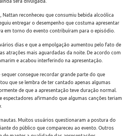
ainda será divulgada.
, Nattan reconheceu que consumiu bebida alcoólica
nseguiu entregar o desempenho que costuma apresentar
iva em torno do evento contribuíram para o episódio.
vários dias e que a empolgação aumentou pelo fato de
as atrações mais aguardadas da noite. De acordo com
marim e acabou interferindo na apresentação.
 sequer consegue recordar grande parte do que
tou que se lembra de ter cantado apenas algumas
ormente de que a apresentação teve duração normal.
 de espectadores afirmando que algumas canções teriam
.
ernautas. Muitos usuários questionaram a postura do
diante do público que compareceu ao evento. Outros
e de manter a qualidade das apresentações,