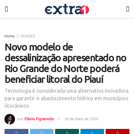
Home
CIDADES
Novo modelo de
dessalinização apresentado no
Rio Grande do Norte poderá
beneficiar litoral do Piauí
Tecnologia é considerada uma alternativa inovadora
para garantir o abastecimento hídrico em municípios
litorâneos
por
Flávio Figueredo
30 de maio de 2026