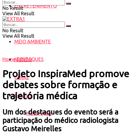
ENTRETENIMENTO
No Result
View All Result
SAÚDE
No Result
View All Result
MEIO AMBIENTE
Home
DESTAQUES
MUNDO
Projeto InspiraMed promove
GERAL
debates sobre formação e
trajetória médica
Colunas
Um dos destaques do evento será a
Motor Mais
participação do médico radiologista
Gustavo Meirelles