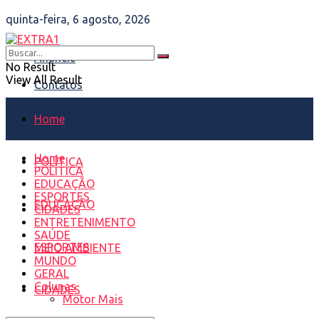
quinta-feira, 6 agosto, 2026
Anuncie
No Result
View All Result
Contatos
Home
Home
POLÍTICA
POLÍTICA
EDUCAÇÃO
ESPORTES
EDUCAÇÃO
CIDADES
ENTRETENIMENTO
SAÚDE
ESPORTES
MEIO AMBIENTE
MUNDO
GERAL
Colunas
CIDADES
Motor Mais