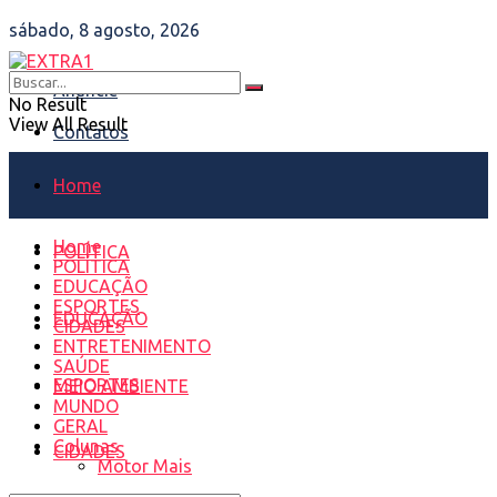
sábado, 8 agosto, 2026
Anuncie
No Result
View All Result
Contatos
Home
Home
POLÍTICA
POLÍTICA
EDUCAÇÃO
ESPORTES
EDUCAÇÃO
CIDADES
ENTRETENIMENTO
SAÚDE
ESPORTES
MEIO AMBIENTE
MUNDO
GERAL
Colunas
CIDADES
Motor Mais