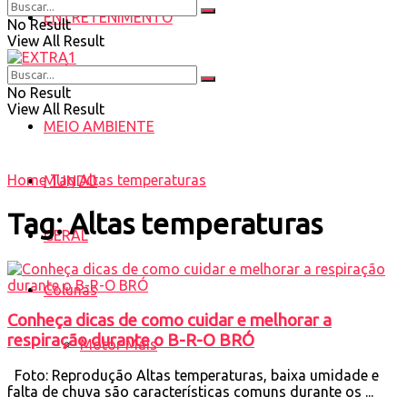
ENTRETENIMENTO
No Result
View All Result
SAÚDE
No Result
View All Result
MEIO AMBIENTE
Home
Tag
Altas temperaturas
MUNDO
Tag:
Altas temperaturas
GERAL
Colunas
Conheça dicas de como cuidar e melhorar a
respiração durante o B-R-O BRÓ
Motor Mais
Foto: Reprodução Altas temperaturas, baixa umidade e
falta de chuva são características comuns durante os ...