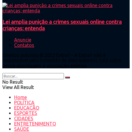
Lei amplia punição a crimes sexuais online contra
crianças; entenda
Anuncie
Contatos
Direitos autorais © 2023 Extra1 - A Extra1 não é
responsável pelo conteúdo de sites externos. Leia sobre
nossa abordagem à vinculação externa.
No Result
View All Result
Home
POLÍTICA
EDUCAÇÃO
ESPORTES
CIDADES
ENTRETENIMENTO
SAÚDE