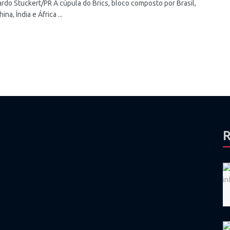
ardo Stuckert/PR A cúpula do Brics, bloco composto por Brasil,
ina, Índia e África ...