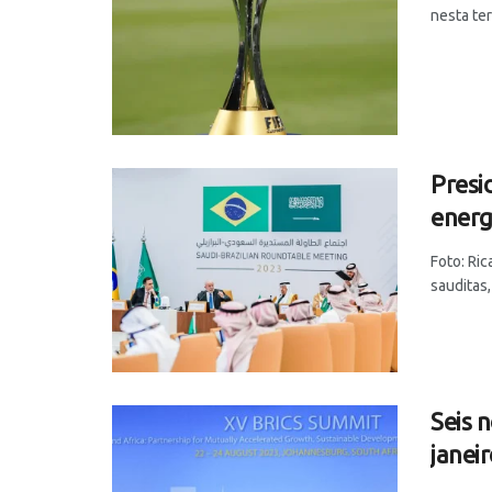
nesta ter
Presi
energ
Foto: Ri
sauditas, 
Seis n
janei