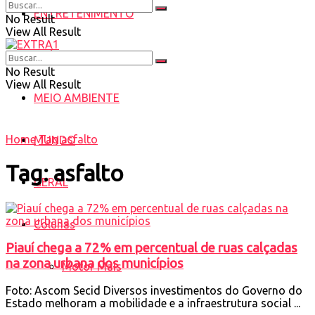
ENTRETENIMENTO
No Result
View All Result
SAÚDE
No Result
View All Result
MEIO AMBIENTE
Home
Tag
asfalto
MUNDO
Tag:
asfalto
GERAL
Colunas
Piauí chega a 72% em percentual de ruas calçadas
na zona urbana dos municípios
Motor Mais
Foto: Ascom Secid Diversos investimentos do Governo do
Estado melhoram a mobilidade e a infraestrutura social ...