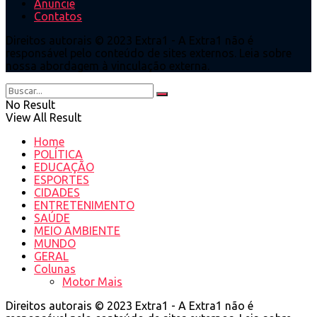
Anuncie
Contatos
Direitos autorais © 2023 Extra1 - A Extra1 não é
responsável pelo conteúdo de sites externos. Leia sobre
nossa abordagem à vinculação externa.
No Result
View All Result
Home
POLÍTICA
EDUCAÇÃO
ESPORTES
CIDADES
ENTRETENIMENTO
SAÚDE
MEIO AMBIENTE
MUNDO
GERAL
Colunas
Motor Mais
Direitos autorais © 2023 Extra1 - A Extra1 não é