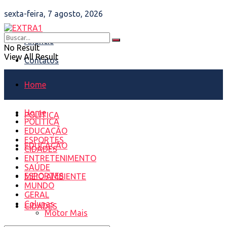
sexta-feira, 7 agosto, 2026
Anuncie
No Result
View All Result
Contatos
Home
Home
POLÍTICA
POLÍTICA
EDUCAÇÃO
ESPORTES
EDUCAÇÃO
CIDADES
ENTRETENIMENTO
SAÚDE
ESPORTES
MEIO AMBIENTE
MUNDO
GERAL
Colunas
CIDADES
Motor Mais