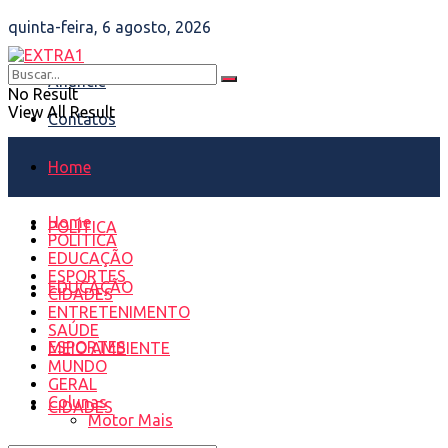
quinta-feira, 6 agosto, 2026
Anuncie
No Result
View All Result
Contatos
Home
Home
POLÍTICA
POLÍTICA
EDUCAÇÃO
ESPORTES
EDUCAÇÃO
CIDADES
ENTRETENIMENTO
SAÚDE
ESPORTES
MEIO AMBIENTE
MUNDO
GERAL
Colunas
CIDADES
Motor Mais