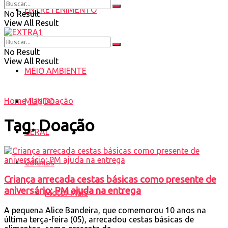
ENTRETENIMENTO
No Result
View All Result
SAÚDE
No Result
View All Result
MEIO AMBIENTE
Home
Tag
Doação
MUNDO
Tag:
Doação
GERAL
Colunas
Criança arrecada cestas básicas como presente de
aniversário; PM ajuda na entrega
Motor Mais
A pequena Alice Bandeira, que comemorou 10 anos na
última terça-feira (05), arrecadou cestas básicas de