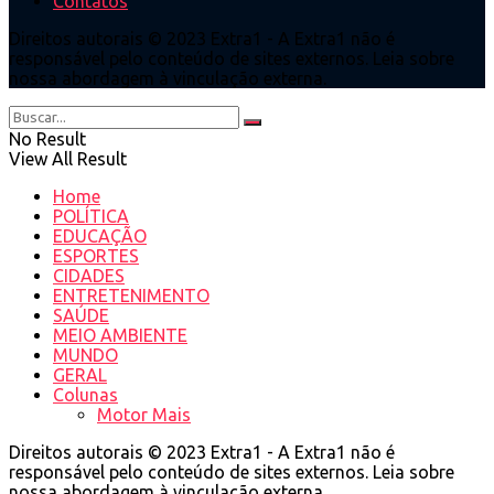
Contatos
Direitos autorais © 2023 Extra1 - A Extra1 não é
responsável pelo conteúdo de sites externos. Leia sobre
nossa abordagem à vinculação externa.
No Result
View All Result
Home
POLÍTICA
EDUCAÇÃO
ESPORTES
CIDADES
ENTRETENIMENTO
SAÚDE
MEIO AMBIENTE
MUNDO
GERAL
Colunas
Motor Mais
Direitos autorais © 2023 Extra1 - A Extra1 não é
responsável pelo conteúdo de sites externos. Leia sobre
nossa abordagem à vinculação externa.