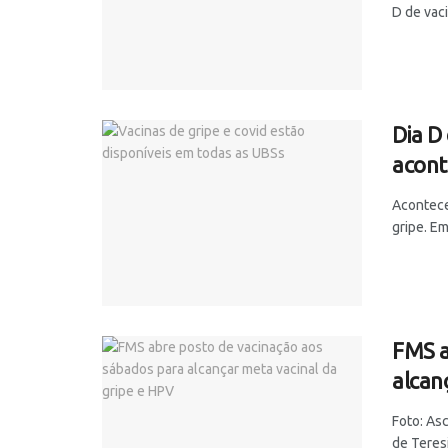
D de vaci
Dia D
acont
Acontece 
gripe. Em
FMS a
alcan
Foto: As
de Teresin