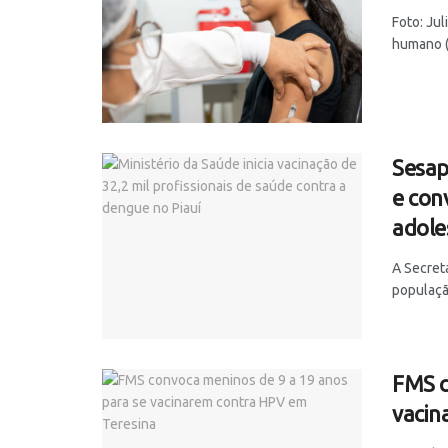
Foto: Ju
humano (
Sesap
e con
adole
A Secreta
população
FMS c
vacin