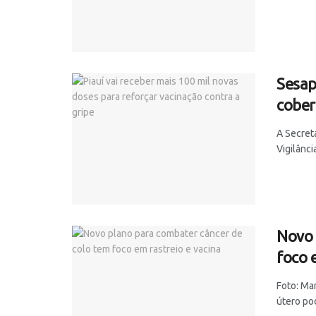
Sesap
cober
A Secret
Vigilânci
Novo 
foco 
Foto: Ma
útero pod