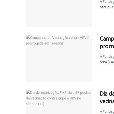
A Fundaç
para que 
Campa
prorr
A Fundaç
feira (24
Dia d
vacin
A Fundaç