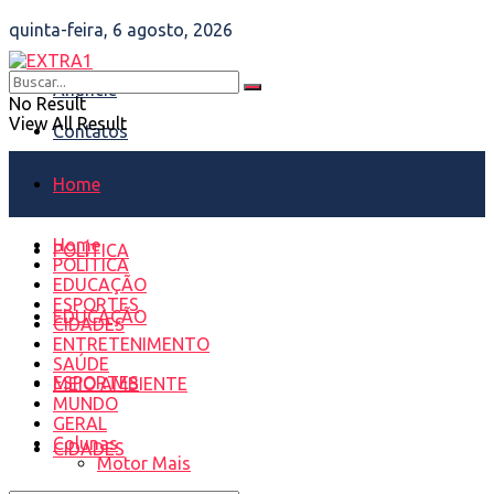
quinta-feira, 6 agosto, 2026
Anuncie
No Result
View All Result
Contatos
Home
Home
POLÍTICA
POLÍTICA
EDUCAÇÃO
ESPORTES
EDUCAÇÃO
CIDADES
ENTRETENIMENTO
SAÚDE
ESPORTES
MEIO AMBIENTE
MUNDO
GERAL
Colunas
CIDADES
Motor Mais