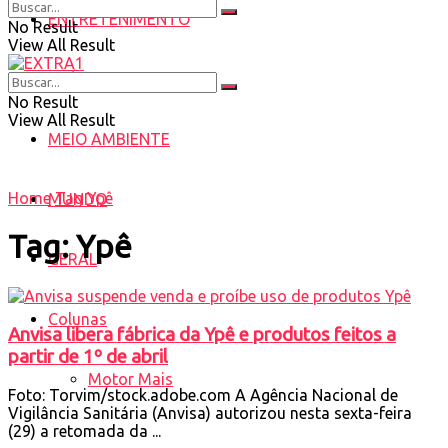
ENTRETENIMENTO
No Result
View All Result
SAÚDE
No Result
View All Result
MEIO AMBIENTE
Home
Tag
Ypê
MUNDO
Tag:
Ypê
GERAL
Colunas
Anvisa libera fábrica da Ypê e produtos feitos a
partir de 1º de abril
Motor Mais
Foto: Torvim/stock.adobe.com A Agência Nacional de
Vigilância Sanitária (Anvisa) autorizou nesta sexta-feira
(29) a retomada da ...