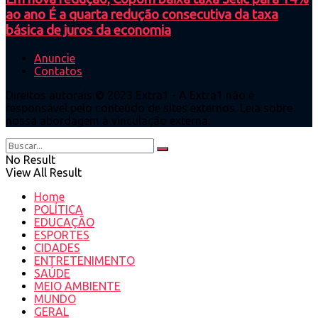
ao ano É a quarta redução consecutiva da taxa
básica de juros da economia
Anuncie
Contatos
Direitos autorais © 2023 Extra1 - A Extra1 não é
responsável pelo conteúdo de sites externos. Leia sobre
nossa abordagem à vinculação externa.
No Result
View All Result
Home
POLÍTICA
EDUCAÇÃO
ESPORTES
CIDADES
ENTRETENIMENTO
SAÚDE
MEIO AMBIENTE
MUNDO
GERAL