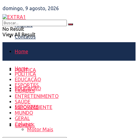
domingo, 9 agosto, 2026
Anuncie
No Result
View All Result
Contatos
Home
Home
POLÍTICA
POLÍTICA
EDUCAÇÃO
ESPORTES
EDUCAÇÃO
CIDADES
ENTRETENIMENTO
SAÚDE
ESPORTES
MEIO AMBIENTE
MUNDO
GERAL
Colunas
CIDADES
Motor Mais