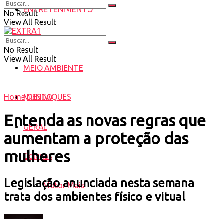
ENTRETENIMENTO
No Result
View All Result
SAÚDE
No Result
View All Result
MEIO AMBIENTE
Home
DESTAQUES
MUNDO
Entenda as novas regras que
GERAL
aumentam a proteção das
mulheres
Colunas
Legislação anunciada nesta semana
Motor Mais
trata dos ambientes físico e vitual