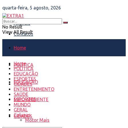
quarta-feira, 5 agosto, 2026
Anuncie
No Result
View All Result
Contatos
Home
Home
POLÍTICA
POLÍTICA
EDUCAÇÃO
ESPORTES
EDUCAÇÃO
CIDADES
ENTRETENIMENTO
SAÚDE
ESPORTES
MEIO AMBIENTE
MUNDO
GERAL
Colunas
CIDADES
Motor Mais