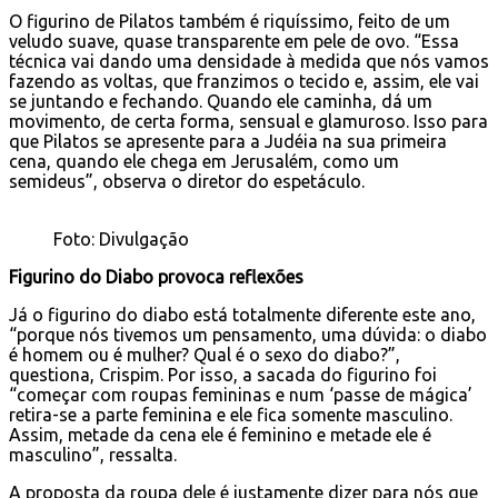
O figurino de Pilatos também é riquíssimo, feito de um
veludo suave, quase transparente em pele de ovo. “Essa
técnica vai dando uma densidade à medida que nós vamos
fazendo as voltas, que franzimos o tecido e, assim, ele vai
se juntando e fechando. Quando ele caminha, dá um
movimento, de certa forma, sensual e glamuroso. Isso para
que Pilatos se apresente para a Judéia na sua primeira
cena, quando ele chega em Jerusalém, como um
semideus”, observa o diretor do espetáculo.
Foto: Divulgação
Figurino do Diabo provoca reflexões
Já o figurino do diabo está totalmente diferente este ano,
“porque nós tivemos um pensamento, uma dúvida: o diabo
é homem ou é mulher? Qual é o sexo do diabo?”,
questiona, Crispim. Por isso, a sacada do figurino foi
“começar com roupas femininas e num ‘passe de mágica’
retira-se a parte feminina e ele fica somente masculino.
Assim, metade da cena ele é feminino e metade ele é
masculino”, ressalta.
A proposta da roupa dele é justamente dizer para nós que