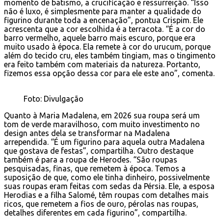
momento de batismo, a crucificação e ressurreição. “Isso
não é luxo, é simplesmente para manter a qualidade do
figurino durante toda a encenação”, pontua Crispim. Ele
acrescenta que a cor escolhida é a terracota. “É a cor do
barro vermelho, aquele barro mais escuro, porque era
muito usado à época. Ela remete à cor do urucum, porque
além do tecido cru, eles também tingiam, mas o tingimento
era feito também com materiais da natureza. Portanto,
fizemos essa opção dessa cor para ele este ano”, comenta.
Foto: Divulgação
Quanto à Maria Madalena, em 2026 sua roupa será um
tom de verde maravilhoso, com muito investimento no
design antes dela se transformar na Madalena
arrependida. “É um figurino para aquela outra Madalena
que gostava de festas”, compartilha. Outro destaque
também é para a roupa de Herodes. “São roupas
pesquisadas, finas, que remetem à época. Temos a
suposição de que, como ele tinha dinheiro, possivelmente
suas roupas eram feitas com sedas da Pérsia. Ele, a esposa
Herodias e a filha Salomé, têm roupas com detalhes mais
ricos, que remetem a fios de ouro, pérolas nas roupas,
detalhes diferentes em cada figurino”, compartilha.