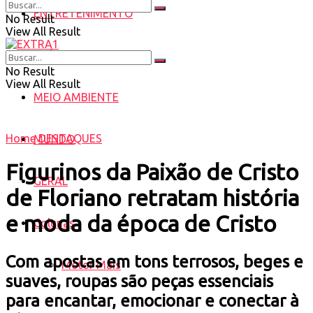
ENTRETENIMENTO
No Result
View All Result
SAÚDE
No Result
View All Result
MEIO AMBIENTE
Home
DESTAQUES
MUNDO
Figurinos da Paixão de Cristo
GERAL
de Floriano retratam história
e moda da época de Cristo
Colunas
Com apostas em tons terrosos, beges e
Motor Mais
suaves, roupas são peças essenciais
para encantar, emocionar e conectar à