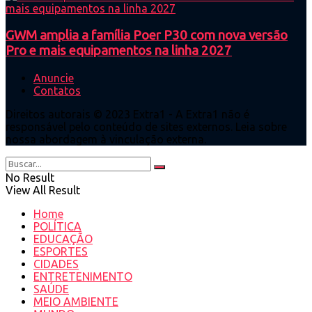
GWM amplia a família Poer P30 com nova versão
Pro e mais equipamentos na linha 2027
Anuncie
Contatos
Direitos autorais © 2023 Extra1 - A Extra1 não é
responsável pelo conteúdo de sites externos. Leia sobre
nossa abordagem à vinculação externa.
No Result
View All Result
Home
POLÍTICA
EDUCAÇÃO
ESPORTES
CIDADES
ENTRETENIMENTO
SAÚDE
MEIO AMBIENTE