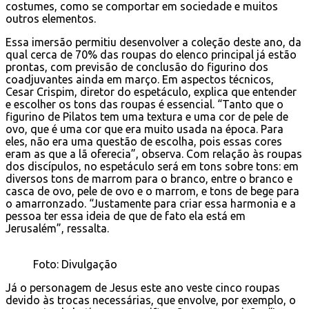
costumes, como se comportar em sociedade e muitos
outros elementos.
Essa imersão permitiu desenvolver a coleção deste ano, da
qual cerca de 70% das roupas do elenco principal já estão
prontas, com previsão de conclusão do figurino dos
coadjuvantes ainda em março. Em aspectos técnicos,
Cesar Crispim, diretor do espetáculo, explica que entender
e escolher os tons das roupas é essencial. “Tanto que o
figurino de Pilatos tem uma textura e uma cor de pele de
ovo, que é uma cor que era muito usada na época. Para
eles, não era uma questão de escolha, pois essas cores
eram as que a lã oferecia”, observa. Com relação às roupas
dos discípulos, no espetáculo será em tons sobre tons: em
diversos tons de marrom para o branco, entre o branco e
casca de ovo, pele de ovo e o marrom, e tons de bege para
o amarronzado. “Justamente para criar essa harmonia e a
pessoa ter essa ideia de que de fato ela está em
Jerusalém”, ressalta.
Foto: Divulgação
Já o personagem de Jesus este ano veste cinco roupas
devido às trocas necessárias, que envolve, por exemplo, o