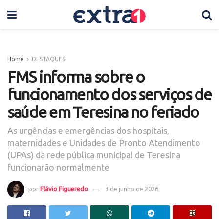
Home
DESTAQUES
FMS informa sobre o
funcionamento dos serviços de
saúde em Teresina no feriado
As urgências e emergências dos hospitais,
maternidades e Unidades de Pronto Atendimento
(UPAs) da rede pública municipal de Teresina
funcionarão normalmente
por
Flávio Figueredo
3 de junho de 2026