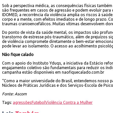
Sob a perspectiva médica, as consequências físicas também
são frequentes em casos de agressão e podem evoluir para 
IDOMED, a recorrência da violência amplia os riscos à saú
corpo e a mente, com efeitos imediatos e de longo prazo. C
traumas cranioencefálicos. Muitas vítimas desenvolvem dores 
Do ponto de vista da saúde mental, os impactos são profun
transtorno de estresse pós-traumático, além de prejuízos sig
de violência compromete diretamente o bem-estar emocional 
pode levar ao isolamento. O acesso ao acolhimento psicológ
Não fique calado
Com o apoio do Instituto Yduqs, a iniciativa da Estácio ref
engajamento coletivo são fundamentais para reduzir os índic
campanha estão disponíveis em naofiquecalado.com.br
“Como a maior universidade do Brasil, entendemos nosso pap
Núcleos de Práticas Jurídicas e dos Serviços-Escola de Psico
Fonte: Ascom
Tags:
agressões
Futebol
Violência Contra a Mulher