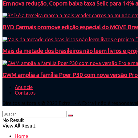
Em nova redução, Copom baixa taxa Selic para 14% ao
BYD Carmais promove edição especial do MOVE Brasil
Mais da metade dos brasileiros não leem livros e proj
GWM amplia a família Poer P30 com nova versão Pro
Anuncie
Contatos
Direitos autorais © 2023 Extra1 - A Extra1 não é responsáve
No Result
View All Result
Home