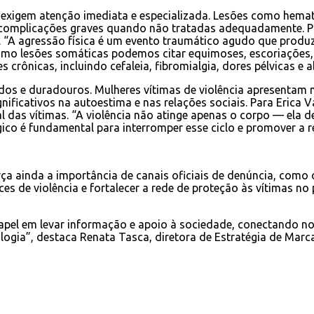
 exigem atenção imediata e especializada. Lesões como hemat
complicações graves quando não tratadas adequadamente. Par
de. “A agressão física é um evento traumático agudo que pro
omo lesões somáticas podemos citar equimoses, escoriações, l
crônicas, incluindo cefaleia, fibromialgia, dores pélvicas e 
dos e duradouros. Mulheres vítimas de violência apresentam 
nificativos na autoestima e nas relações sociais. Para Erica 
das vítimas. “A violência não atinge apenas o corpo — ela d
ico é fundamental para interromper esse ciclo e promover a r
orça ainda a importância de canais oficiais de denúncia, como
es de violência e fortalecer a rede de proteção às vítimas n
el em levar informação e apoio à sociedade, conectando noss
logia”, destaca Renata Tasca, diretora de Estratégia de Marca