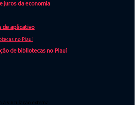
de juros da economia
 de aplicativo
ção de bibliotecas no Piauí
 à vinculação externa.