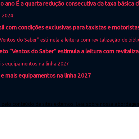
 ano É a quarta redução consecutiva da taxa básica 
 com condições exclusivas para taxistas e motoristas
eto “Ventos do Saber” estimula a leitura com revitaliza
 e mais equipamentos na linha 2027
l pelo conteúdo de sites externos. Leia sobre nossa abordagem