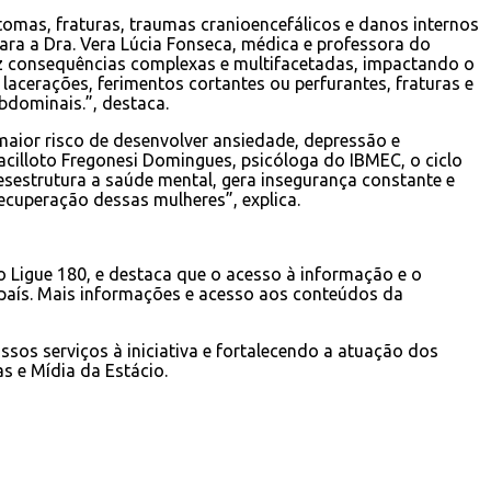
omas, fraturas, traumas cranioencefálicos e danos internos
a a Dra. Vera Lúcia Fonseca, médica e professora do
duz consequências complexas e multifacetadas, impactando o
acerações, ferimentos cortantes ou perfurantes, fraturas e
abdominais.”, destaca.
maior risco de desenvolver ansiedade, depressão e
Vacilloto Fregonesi Domingues, psicóloga do IBMEC, o ciclo
esestrutura a saúde mental, gera insegurança constante e
ecuperação dessas mulheres”, explica.
 o Ligue 180, e destaca que o acesso à informação e o
o país. Mais informações e acesso aos conteúdos da
os serviços à iniciativa e fortalecendo a atuação dos
s e Mídia da Estácio.