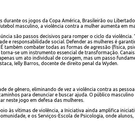
es durante os jogos da Copa América, Brasileirão ou Liberta
 futebol masculino, a violência contra a mulher aumenta em ma
núncia são passos decisivos para romper o ciclo da violência. 
ade e responsabilidade social. Defender as mulheres é garant
s. É também combater todas as formas de agressão (física, psi
, torna-se um instrumento essencial de transformação. Canai
penas um ato individual de coragem, mas um passo fundamental
staca, Ielly Barros, docente de direito penal da Wyden.
ade de gênero, eliminando de vez a violência contra as pesso
e caminhos para denunciar e buscar ajuda. O público masculi
r neste jogo em defesa das mulheres.
o às vítimas de violência, a Iniciativa ainda amplifica inicia
à comunidade, e os Serviços-Escola de Psicologia, onde alunos