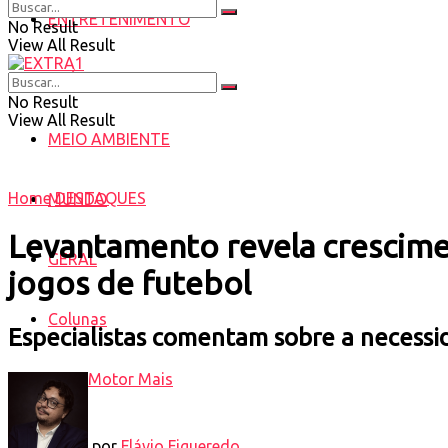
ENTRETENIMENTO
No Result
View All Result
SAÚDE
No Result
View All Result
MEIO AMBIENTE
Home
DESTAQUES
MUNDO
Levantamento revela crescime
GERAL
jogos de futebol
Colunas
Especialistas comentam sobre a necessi
Motor Mais
por
Flávio Figueredo