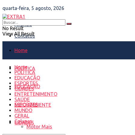
quarta-feira, 5 agosto, 2026
Anuncie
No Result
View All Result
Contatos
Home
Home
POLÍTICA
POLÍTICA
EDUCAÇÃO
ESPORTES
EDUCAÇÃO
CIDADES
ENTRETENIMENTO
SAÚDE
ESPORTES
MEIO AMBIENTE
MUNDO
GERAL
Colunas
CIDADES
Motor Mais