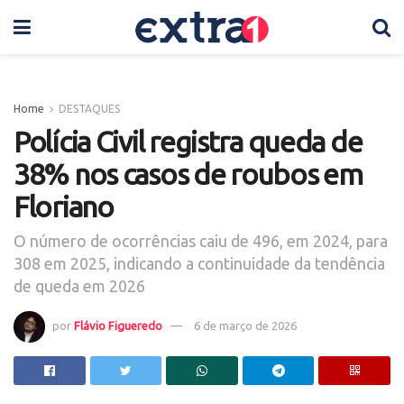
Home
DESTAQUES
Polícia Civil registra queda de
38% nos casos de roubos em
Floriano
O número de ocorrências caiu de 496, em 2024, para
308 em 2025, indicando a continuidade da tendência
de queda em 2026
por
Flávio Figueredo
6 de março de 2026