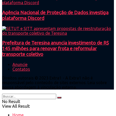
Agência Nacional de Proteção de Dados investiga
plataforma Discord
Prefeitura de Teresina anuncia investimento de R$
145 milhões para renovar frota e reformular
transporte coletivo
Anuncie
Contatos
Direitos autorais © 2023 Extra1 - A Extra1 não é
responsável pelo conteúdo de sites externos. Leia sobre
nossa abordagem à vinculação externa.
No Result
View All Result
Home