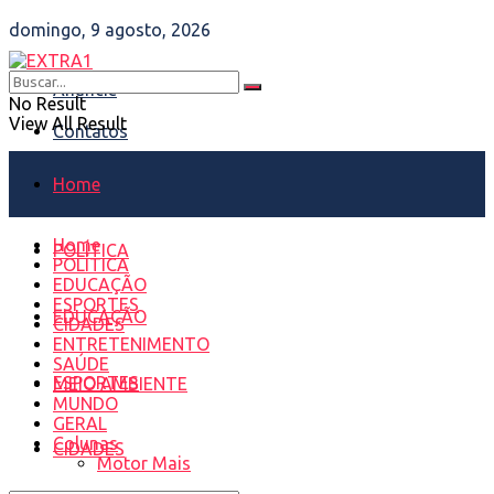
domingo, 9 agosto, 2026
Anuncie
No Result
View All Result
Contatos
Home
Home
POLÍTICA
POLÍTICA
EDUCAÇÃO
ESPORTES
EDUCAÇÃO
CIDADES
ENTRETENIMENTO
SAÚDE
ESPORTES
MEIO AMBIENTE
MUNDO
GERAL
Colunas
CIDADES
Motor Mais