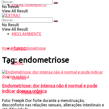
ENTRETENIMENTO
No Result
View All Result
SAÚDE
No Result
View All Result
MEIO AMBIENTE
Home
Tag
endometriose
MUNDO
Tag:
endometriose
GERAL
Colunas
Endometriose: dor intensa não é normal e pode
indicar doença crônica
Motor Mais
Foto: Freepik Dor forte durante a menstruação,
desconforto nas relações sexuais, alterações intestinais e