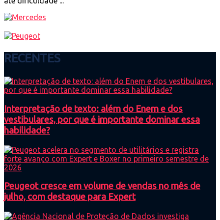
até dificuldade ...
RECENTES
Interpretação de texto: além do Enem e dos
vestibulares, por que é importante dominar essa
habilidade?
Peugeot cresce em volume de vendas no mês de
julho, com destaque para Expert