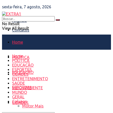
sexta-feira, 7 agosto, 2026
Anuncie
No Result
View All Result
Contatos
Home
Home
POLÍTICA
POLÍTICA
EDUCAÇÃO
ESPORTES
EDUCAÇÃO
CIDADES
ENTRETENIMENTO
SAÚDE
ESPORTES
MEIO AMBIENTE
MUNDO
GERAL
Colunas
CIDADES
Motor Mais