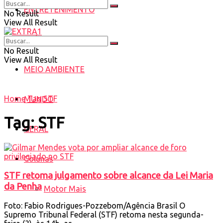
ENTRETENIMENTO
No Result
View All Result
SAÚDE
No Result
View All Result
MEIO AMBIENTE
Home
Tag
STF
MUNDO
Tag:
STF
GERAL
Colunas
STF retoma julgamento sobre alcance da Lei Maria
da Penha
Motor Mais
Foto: Fabio Rodrigues-Pozzebom/Agência Brasil O
Supremo Tribunal Federal (STF) retoma nesta segunda-