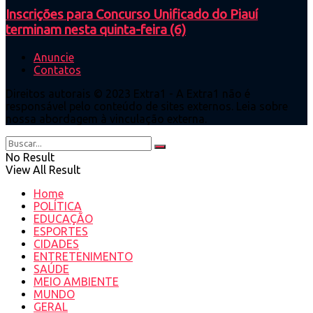
Inscrições para Concurso Unificado do Piauí
terminam nesta quinta-feira (6)
Anuncie
Contatos
Direitos autorais © 2023 Extra1 - A Extra1 não é
responsável pelo conteúdo de sites externos. Leia sobre
nossa abordagem à vinculação externa.
No Result
View All Result
Home
POLÍTICA
EDUCAÇÃO
ESPORTES
CIDADES
ENTRETENIMENTO
SAÚDE
MEIO AMBIENTE
MUNDO
GERAL