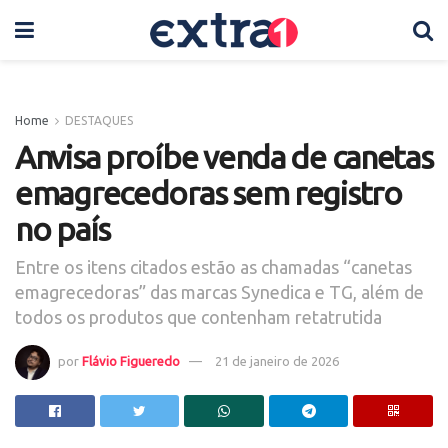
Home
DESTAQUES
Anvisa proíbe venda de canetas
emagrecedoras sem registro
no país
Entre os itens citados estão as chamadas “canetas
emagrecedoras” das marcas Synedica e TG, além de
todos os produtos que contenham retatrutida
por
Flávio Figueredo
21 de janeiro de 2026