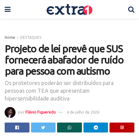
Home
DESTAQUES
Projeto de lei prevê que SUS
fornecerá abafador de ruído
para pessoa com autismo
Os protetores poderão ser distribuídos para
pessoas com TEA que apresentam
hipersensibilidade auditiva
por
Flávio Figueredo
4 de julho de 2026